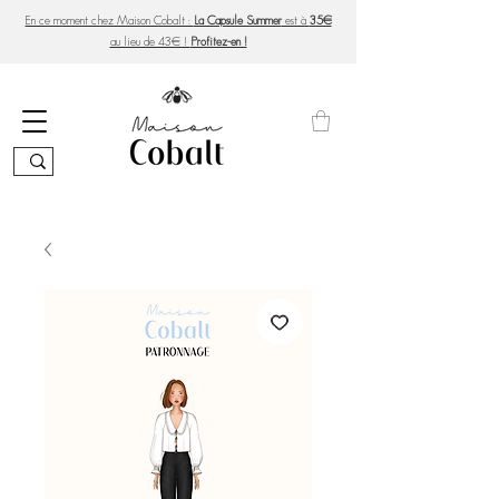
En ce moment chez Maison Cobalt :
La Capsule Summer
est à
35€
au lieu de 43€ !
Profitez-en !