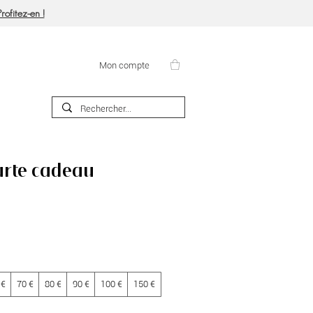
rofitez-en !
Mon compte
arte cadeau
 €
70 €
80 €
90 €
100 €
150 €