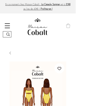
En ce moment chez Maison Cobalt :
La Capsule Summer
est à
35€
au lieu de 43€ !
Profitez-en !