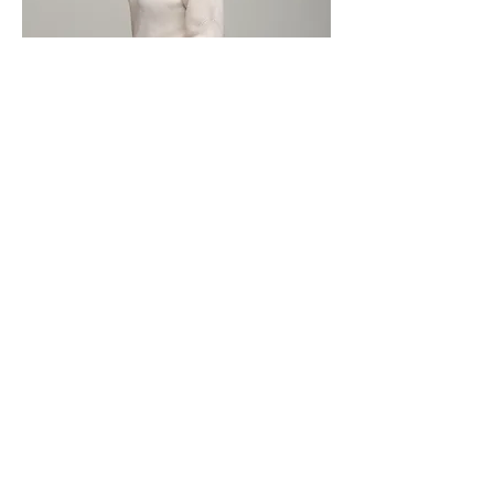
📍France - Paris
Le marché Saint-Pierre
Ajoutez une courte biographie pour
chaque membre de l'équipe. Soyez bref
et descriptif.
Recevoir la newsletter
& obtenez -10% sur votre première commande