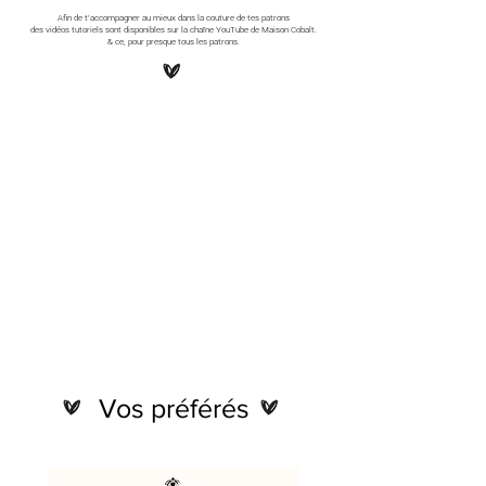
Afin de t'accompagner au mieux dans la couture de tes patrons
des vidéos tutoriels sont disponibles sur la chaîne YouTube de Maison Cobalt.
& ce, pour presque tous les patrons.
Vos préférés