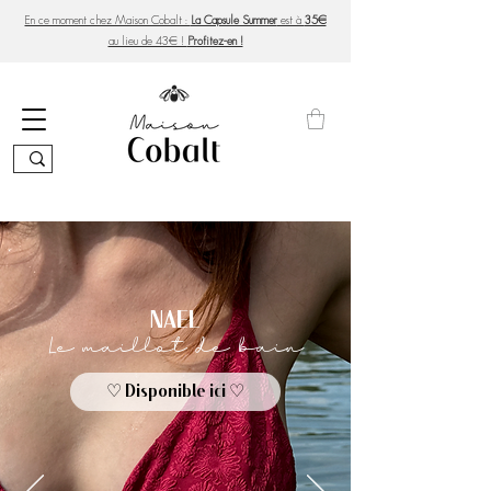
En ce moment chez Maison Cobalt :
La Capsule Summer
est à
35€
au lieu de 43€ !
Profitez-en !
NAEL
Le maillot de bain
♡ Disponible ici ♡